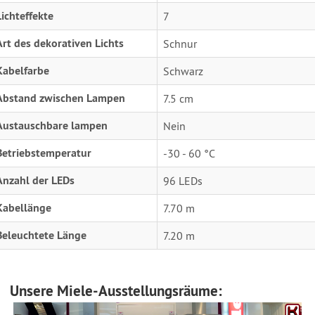
Lichteffekte
7
Art des dekorativen Lichts
Schnur
Kabelfarbe
Schwarz
Abstand zwischen Lampen
7.5 cm
Austauschbare lampen
Nein
Betriebstemperatur
-30 - 60 °C
Anzahl der LEDs
96 LEDs
Kabellänge
7.70 m
Beleuchtete Länge
7.20 m
Unsere Miele-Ausstellungsräume: