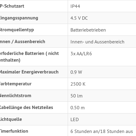
IP-Schutzart
IP44
Eingangsspannung
4.5 V DC
Stromquellentyp
Batteriebetrieben
Innen / Aussenbereich
Innen- und Aussenbereich
erfoderliche Batterien ( nicht
3x AA/LR6
enthalten)
Maximaler Energieverbrauch
0.9 W
Farbtemperatur
2500 K
Nennlichtstrom
50 lm
Kabellänge des Netzteiles
0.50 m
Lichtquelle
LED
Timerfunktion
6 Stunden an/18 Stunden aus