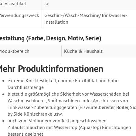
Serviceartikel
Ja
Verwendungszweck
Geschirr-/Wasch-Maschine/Trinkwasser-
Installation
estaltung (Farbe, Design, Motiv, Serie)
Produktbereich
Küche & Haushalt
ehr Produktinformationen
extreme Knickfestigkeit, enorme Flexibilität und hohe
Durchflussmenge
bietet die größtmögliche Sicherheit vor Wasserschäden bei
Waschmaschinen- , Spülmaschinen- oder Anschlüssen von
Trinkwasser-Zubereitungsgeräten (Eiswürfelbereiter, Boiler, Si
by Side Kühlschränke usw.
auch zum Verlängern von fest angeschlossenen
Zulaufschläuchen mit Wasserstop (Aquastop) Einrichtungen
bestens geeignet