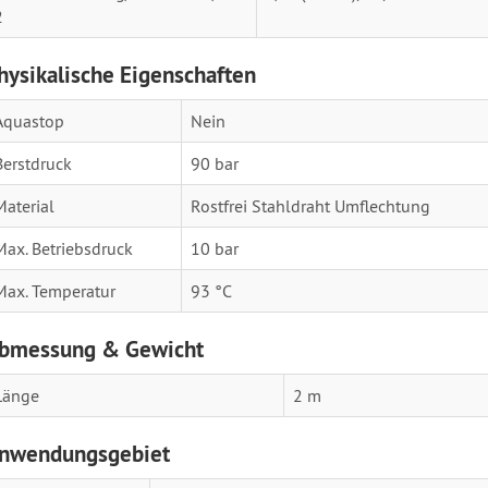
2
hysikalische Eigenschaften
Aquastop
Nein
Berstdruck
90 bar
Material
Rostfrei Stahldraht Umflechtung
Max. Betriebsdruck
10 bar
Max. Temperatur
93 °C
bmessung & Gewicht
Länge
2 m
nwendungsgebiet