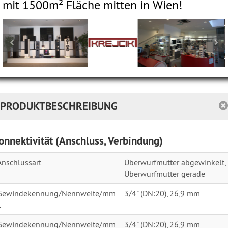
mit 1500m² Fläche mitten in Wien!
PRODUKTBESCHREIBUNG
onnektivität (Anschluss, Verbindung)
Anschlussart
Überwurfmutter abgewinkelt,
Überwurfmutter gerade
Gewindekennung/Nennweite/mm
3/4" (DN:20), 26,9 mm
1
Gewindekennung/Nennweite/mm
3/4" (DN:20), 26,9 mm